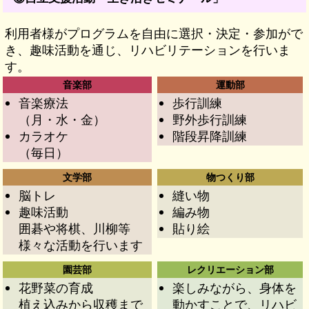
利用者様がプログラムを自由に選択・決定・参加がで
き、趣味活動を通じ、リハビリテーションを行いま
す。
音楽部
運動部
歩行訓練
音楽療法
野外歩行訓練
（月・水・金）
階段昇降訓練
カラオケ
（毎日）
文学部
物つくり部
縫い物
脳トレ
編み物
趣味活動
貼り絵
囲碁や将棋、川柳等
様々な活動を行います
園芸部
レクリエーション部
楽しみながら、身体を
花野菜の育成
動かすことで、リハビ
植え込みから収穫まで