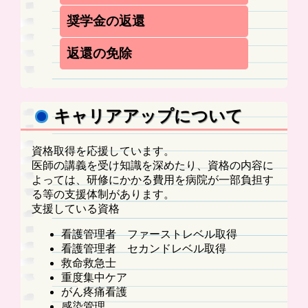
誓約書（別紙様式第２号）
別途入学金として２００，０００円を貸
ださい。
貸与を休止する場合があります
奨学金の返還
健康診断書（社会医療法人三佼会の病院
与
奨学生が休学し、又は停学の処分を受け
での検査診断でも可）
貸与期間は ４年以内
たときは、それに該当するに至った事由
奨学生は次の各号のいずれかに該当する
利子については免除とする
返還の免除
の生じた日の属する月の翌月から復学し
ときは、当該各号に規程する事実が生じ
た日の属する月分の奨学金の貸与を停止
た日の属する月の翌月から起算して６か
全額の返還を免除することもあります
保証人は？
する。
月以内に、一括返済の方法により、それ
ただし、当該休学又は停学の期間に係る
連帯保証人が１名必要になります
までに貸与した奨学金を全額返還しなけ
全額免除の条件
キャリアアップについて
奨学金が既に貸与されている場合は、当
連帯保証人は、奨学生と連帯して奨学金
ればならない。
社会医療法人三佼会に看護師の資格をも
該奨学金は復学した日の属する翌月以降
返済の債務を負担しなければなりません
奨学金の貸与の決定を取り消されたとき
って勤務開始の日から起算し、貸与期間
に貸与されたものとみなす。
連帯保証人が死亡、異動した場合は届け
資格取得を応援しています。
学校卒業後、１年以内に看護職員の免許
と同期間に達したとき
なければなりません。また新しい連帯保
医師の講義を受け知識を深めたり、資格の内容に
を取得しなかったとき
（但し、最低勤務期間５年）
証人が必要になります
よっては、研修にかかる費用を病院が一部負担す
看護師等の免許取得後、当法人の看護職
る等の支援体制があります。
員として就業しなかったとき
支援している資格
看護師等の免許取得後、当法人において
勤務期間５年間、看護職員の業務に従事
看護管理者 ファーストレベル取得
しなかったとき
看護管理者 セカンドレベル取得
救命救急士
重度集中ケア
がん疼痛看護
感染管理