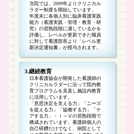
当院では、2009年より
クリニカル
ラダー制度
を開始しています。
年度末に各個人別に臨床看護実践
能力（看護実践・管理・教育・研
究）の習熟段階に適しているかを
評価し、レベルが更新できた職員
に対して看護部長より
「レベル更
新決定通知書」
が授与されます。
3.継続教育
日本看護協会が開発した看護師の
クリニカルラダーに沿って院内教
育プログラムを見直し施設内教育
に活用しています。
「意思決定を支える力」「ニーズ
を捉える力」「協働する力」「ケ
アする力」・Ⅰ～Ⅴの習熟段階で
構成されています。看護師個人の
自己研鑽だけでなく、病院として