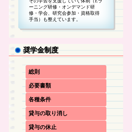
その学習を支援していく体制（Eラ
ーニング研修・オンデマンド研
修・学会、研究会参加・資格取得
手当）も整えています。
奨学金制度
総則
この規定は、社会医療法人三佼会の看護
必要書類
職員の充実を図る為、当法人の理念及び
基本方針を理解し、将来当法人の看護職
以下の書類を提出して頂きます。
各種条件
員として就業を希望する者に対し奨学金
奨学金貸与願書（別紙様式第１号）
を貸与することについて必要な事項を定
書類審査・面接にて決定します。
履歴書(３cm×４cmの写真添付)
めることを目的とする。
貸与の取り消し
在学証明書あるいは成績証明書（入学決
奨学金は？
定者は看護学校の合格証明書又は合格通
当院規程に該当すると資格取消の場合が
貸与の休止
知書の写し）
月額 ５０，０００円が上限
あります。詳しくは、担当者にお尋ねく