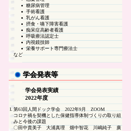
糖尿病管理
手術看護
乳がん看護
摂食・嚥下障害看護
痴呆症高齢者看護
呼吸療法認定士
内視鏡技師
栄養サポート専門療法士
など
学会発表等
学会発表実績
2022年度
第63回人間ドック学会 2022年9月 ZOOM
コロナ禍を契機とした保健指導体制づくりの取り組
みと今後の課題
〇田中貴美子 大浦真理 畑中智花 川嶋純子 廣