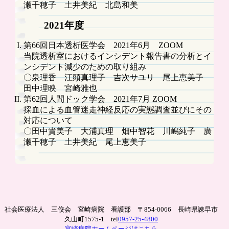
瀬千穂子 土井美紀 北島和美
2021年度
第66回日本透析医学会 2021年6月 ZOOM
当院透析室におけるインシデント報告書の分析とイ
ンシデント減少のための取り組み
〇泉理香 江頭真理子 吉次サユリ 尾上恵美子
田中理映 宮崎雅也
第62回人間ドック学会 2021年7月 ZOOM
採血による血管迷走神経反応の実態調査並びにその
対応について
〇田中貴美子 大浦真理 畑中智花 川嶋純子 廣
瀬千穂子 土井美紀 尾上恵美子
社会医療法人 三佼会 宮崎病院 看護部 〒854-0066 長崎県諫早市
久山町1575-1 tel
0957-25-4800
宮崎病院ホームページはこちら